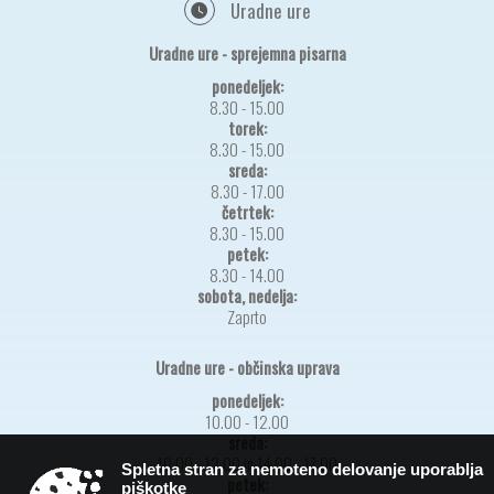
Uradne ure
Uradne ure - sprejemna pisarna
ponedeljek:
8.30 - 15.00
torek:
8.30 - 15.00
sreda:
8.30 - 17.00
četrtek:
8.30 - 15.00
petek:
8.30 - 14.00
sobota, nedelja:
Zaprto
Uradne ure - občinska uprava
ponedeljek:
10.00 - 12.00
sreda:
10.00 - 12.00 in 14.00 - 17.00
Spletna stran za nemoteno delovanje uporablja
petek:
piškotke