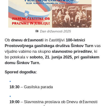
Certifikati in priznanja
Participativni proračun
Javno podjetje Komunala Vodice, d.o.o.
Štab Civilne zaščite Občine Vodice
Turistična ponudba
Predlogi predpisov v javni obravnavi
Začasni zbirni center
Medobčinski inšpektorat in redarstvo
Zbornik Občine Vodice
e-Tržnica lokalnih ponudnikov hrane
Organigram občine
Dan državnosti 2025
Ob
dnevu državnosti
in častitljivi
100-letnici
Lokalne volitve 2022
RRA LUR (LAS Za mesto in vas)
Prostovoljnega gasilskega društva Šinkov Turn
vas
vljudno vabimo na skupno
slavnostno prireditev
, ki
Mediji o občini Vodice
bo potekala v
soboto, 21. junija 2025, pri gasilskem
domu Šinkov Turn.
Kopitarjev glas
Spored dogodka:
Galerija slik
18:30
– Gasilska parada
19:00
– Slavnostna proslava ob Dnevu državnosti