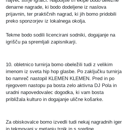
denarne nagrade, ki bodo dodeljene iz naslova
prijavnin, ter praktičnih nagrad, ki jih bomo pridobili
preko sponzorjev iz lokalnega okolja.
Tekme bodo sodili licencirani sodniki, dogajanje na
igrišču pa spremljali zapisnikarji.
10. obletnico turnirja bomo obeležili tudi z velikim
imenom iz sveta hip hop glasbe. Po zaključku turnirja
bo namreč nastopil KLEMEN KLEMEN. Pred in po
njegovem nastopu pa bosta zelo aktivna DJ Pola in
uradni napovedovalec dogodka, ki vam bosta
približala kulturo in dogajanje ulične košarke.
Za obiskovalce bomo izvedli tudi nekaj nagradnih iger
in tekmovanj v metanju trojk in s sredine.