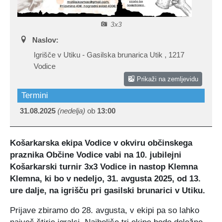
Certifikati in priznanja
Participativni proračun
Javno podjetje Komunala Vodice, d.o.o.
Štab Civilne zaščite Občine Vodice
3x3
Turistična ponudba
Predlogi predpisov v javni obravnavi
Začasni zbirni center
Medobčinski inšpektorat in redarstvo
Naslov:
Igrišče v Utiku - Gasilska brunarica Utik
,
1217
Zbornik Občine Vodice
e-Tržnica lokalnih ponudnikov hrane
Organigram občine
Vodice
Prikaži na zemljevidu
Lokalne volitve 2022
RRA LUR (LAS Za mesto in vas)
Termini
31.08.2025
(nedelja)
ob
13:00
Mediji o občini Vodice
Kopitarjev glas
Košarkarska ekipa Vodice v okviru občinskega
praznika Občine Vodice vabi na 10. jubilejni
Galerija slik
Košarkarski turnir 3x3 Vodice in nastop Klemna
Klemna, ki bo v nedeljo, 31. avgusta 2025, od 13.
ure dalje, na igrišču pri gasilski brunarici v Utiku.
Prijave zbiramo do 28. avgusta, v ekipi pa so lahko
največ štirje igralci. Najboljše tri ekipe bodo deležne