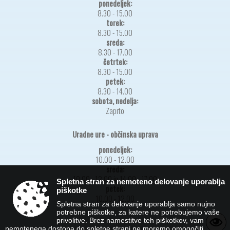
ponedeljek:
8.30 - 15.00
torek:
8.30 - 15.00
sreda:
8.30 - 17.00
četrtek:
8.30 - 15.00
petek:
8.30 - 14.00
sobota, nedelja:
Zaprto
Uradne ure - občinska uprava
ponedeljek:
10.00 - 12.00
sreda:
10.00 - 12.00 in 14.00 - 17.00
Spletna stran za nemoteno delovanje uporablja
petek:
piškotke
10.00 - 12.00
Spletna stran za delovanje uporablja samo nujno
potrebne piškotke, za katere ne potrebujemo vaše
privolitve. Brez namestitve teh piškotkov, vam
nemotenega dostopa do spletne strani ne moremo omogočiti.