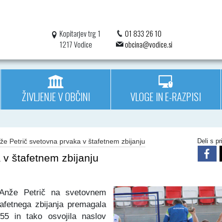
Kopitarjev trg 1
01 833 26 10
1217 Vodice
obcina@vodice.si
ŽIVLJENJE V OBČINI
VLOGE IN E-RAZPISI
nže Petrič svetovna prvaka v štafetnem zbijanju
Deli s pri
 v štafetnem zbijanju
 Anže Petrič na svetovnem
afetnega zbijanja premagala
55 in tako osvojila naslov