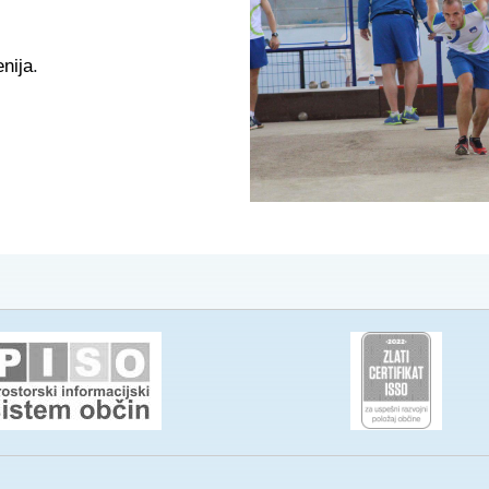
enija
.