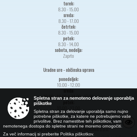
torek:
8.30 - 15.00
sreda:
8.30 - 17.00
četrtek:
8.30 - 15.00
petek:
8.30 - 14.00
sobota, nedelja:
Zaprto
Uradne ure - občinska uprava
ponedeljek:
10.00 - 12.00
sreda:
10.00 - 12.00 in 14.00 - 17.00
Spletna stran za nemoteno delovanje uporablja
petek:
piškotke
10.00 - 12.00
Spletna stran za delovanje uporablja samo nujno
potrebne piškotke, za katere ne potrebujemo vaše
privolitve. Brez namestitve teh piškotkov, vam
nemotenega dostopa do spletne strani ne moremo omogočiti.
Zasnova, izvedba in vzdrževanje: Sigmateh d.o.o.
Za več informacij si preberite
Politika piškotkov
.