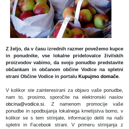
Certifikati in priznanja
Participativni proračun
Javno podjetje Komunala Vodice, d.o.o.
Štab Civilne zaščite Občine Vodice
Turistična ponudba
Predlogi predpisov v javni obravnavi
Začasni zbirni center
Medobčinski inšpektorat in redarstvo
Zbornik Občine Vodice
e-Tržnica lokalnih ponudnikov hrane
Organigram občine
Z željo, da v času izrednih razmer povežemo kupce
Lokalne volitve 2022
RRA LUR (LAS Za mesto in vas)
in ponudnike, vse lokalne pridelovalce živilskih
proizvodov vabimo, da svojo ponudbo predstavite
Mediji o občini Vodice
občankam in občanom občine Vodice na spletni
strani Občine Vodice in portalu
Kupujmo domače
.
Kopitarjev glas
V kolikor ste zainteresirani za objavo vaše ponudbe,
Galerija slik
nam to, prosimo, sporočite na elektronski naslov
obcina@vodice.si
.
Z namenom promocije vaše
ponudbe in spodbujanja lokalnega kmetijstva bomo, v
kolikor se s tem strinjate, informacijo delili na naši
spletni in Facebook strani. V primeru strinjanja z