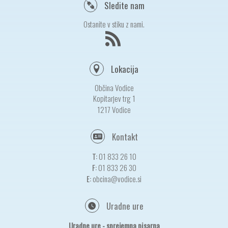
Sledite nam
Ostanite v stiku z nami.
Lokacija
Občina Vodice
Kopitarjev trg 1
1217 Vodice
Kontakt
T:
01 833 26 10
F:
01 833 26 30
E:
obcina@vodice.si
Uradne ure
Uradne ure - sprejemna pisarna