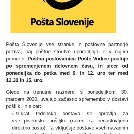
Certifikati in priznanja
Participativni proračun
Javno podjetje Komunala Vodice, d.o.o.
Štab Civilne zaščite Občine Vodice
Turistična ponudba
Predlogi predpisov v javni obravnavi
Začasni zbirni center
Medobčinski inšpektorat in redarstvo
Zbornik Občine Vodice
e-Tržnica lokalnih ponudnikov hrane
Organigram občine
Pošta Slovenije vse stranke in poslovne partnerje
poziva, naj poštne storitve uporabljajo le v nujnih
Lokalne volitve 2022
RRA LUR (LAS Za mesto in vas)
primerih.
Poštna poslovalnica Pošte Vodice posluje
po spremenjenem delovnem času, in sicer od
Mediji o občini Vodice
ponedeljka do petka med 9. in 12. uro ter med
12.30 in 15. uro.
Kopitarjev glas
Glede na trenutne razmere, s ponedeljkom, 30.
Galerija slik
marcem 2020, uvajajo začasno spremembo v dostavi
pošiljk, in sicer:
trikrat tedenska dostava se opravlja za
vse pisemske pošiljke (razen za nenaslovljeno
direktno pošto). Ta vključuje dostavo vseh navadnih