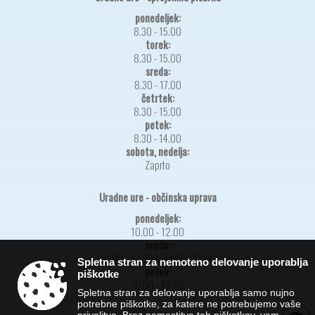
ponedeljek:
8.30 - 15.00
torek:
8.30 - 15.00
sreda:
8.30 - 17.00
četrtek:
8.30 - 15.00
petek:
8.30 - 14.00
sobota, nedelja:
Zaprto
Uradne ure - občinska uprava
ponedeljek:
10.00 - 12.00
sreda:
10.00 - 12.00 in 14.00 - 17.00
Spletna stran za nemoteno delovanje uporablja
petek:
piškotke
10.00 - 12.00
Spletna stran za delovanje uporablja samo nujno
potrebne piškotke, za katere ne potrebujemo vaše