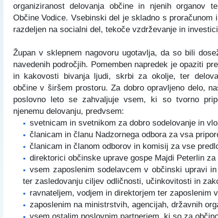
organiziranost delovanja občine in njenih organov ter
Certifikati in priznanja
Participativni proračun
Javno podjetje Komunala Vodice, d.o.o.
Štab Civilne zaščite Občine Vodice
Občine Vodice. Vsebinski del je skladno s proračunom i
razdeljen na socialni del, tekoče vzdrževanje in investic
Turistična ponudba
Predlogi predpisov v javni obravnavi
Začasni zbirni center
Medobčinski inšpektorat in redarstvo
Župan v sklepnem nagovoru ugotavlja, da so bili doseže
Zbornik Občine Vodice
e-Tržnica lokalnih ponudnikov hrane
Organigram občine
navedenih področjih. Pomemben napredek je opaziti pre
in kakovosti bivanja ljudi, skrbi za okolje, ter delo
Lokalne volitve 2022
RRA LUR (LAS Za mesto in vas)
občine v širšem prostoru. Za dobro opravljeno delo, n
poslovno leto se zahvaljuje vsem, ki so tvorno prip
Mediji o občini Vodice
njenemu delovanju, predvsem:
svetnicam in svetnikom za dobro sodelovanje in vl
članicam in članu Nadzornega odbora za vsa priporo
Kopitarjev glas
članicam in članom odborov in komisij za vse predl
direktorici občinske uprave gospe Majdi Peterlin za 
Galerija slik
vsem zaposlenim sodelavcem v občinski upravi in 
ter zasledovanju ciljev odličnosti, učinkovitosti in zak
ravnateljem, vodjem in direktorjem ter zaposlenim v 
zaposlenim na ministrstvih, agencijah, državnih organ
vsem ostalim poslovnim partnerjem, ki so za občino 