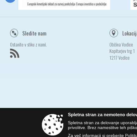
Sledite nam
Lokacij
Ostanite v stiku z nami.
Občina Vodice
Kopitarjev trg 1
1217 Vodice
Spletna stran za nemoteno delov
Spletna stran za delovanje uporabl
privolitve. Brez namestitve teh pi
Splošni pogoji spletne strani
|
Za več informacij si preberite
Politi