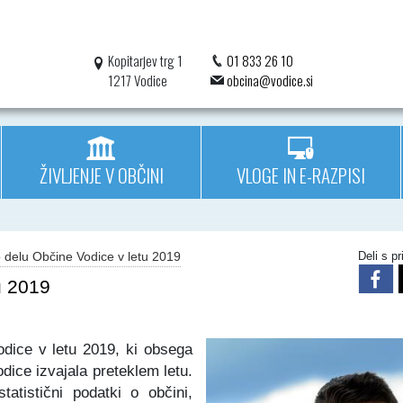
Kopitarjev trg 1
01 833 26 10
1217 Vodice
obcina@vodice.si
ŽIVLJENJE V OBČINI
VLOGE IN E-RAZPISI
 delu Občine Vodice v letu 2019
Deli s pri
u 2019
dice v letu 2019, ki obsega
odice izvajala preteklem letu.
atistični podatki o občini,