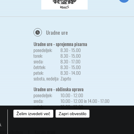
Uradne ure
Uradne ure - sprejemna pisarna
ponedeljek:
8.30 - 15.00
torek:
8.30 - 15.00
sreda:
8.30 - 17.00
četrtek:
8.30 - 15.00
petek:
8.30 - 14.00
sobota, nedelja:
Zaprto
Uradne ure - občinska uprava
ponedeljek:
10.00 - 12.00
sreda:
10.00 - 12.00 in 14.00 - 17.00
petek:
10.00 - 12.00
Želim izvedeti več
Zapri obvestilo
i.
itika piškotkov
|
Kazalo strani