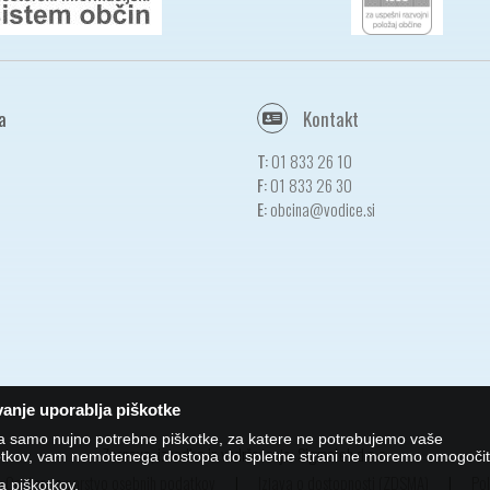
a
Kontakt
T:
01 833 26 10
F:
01 833 26 30
E:
obcina@vodice.si
anje uporablja piškotke
ja samo nujno potrebne piškotke, za katere ne potrebujemo vaše
Zasnova, izvedba in vzdrževanje: Sigmateh d.o.o.
škotkov, vam nemotenega dostopa do spletne strani ne moremo omogočit
Center za varstvo osebnih podatkov
|
Izjava o dostopnosti (ZDSMA)
|
Pol
ka piškotkov
.