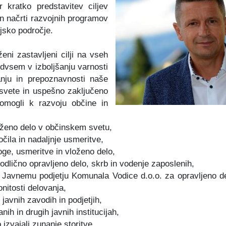
 kratko predstavitev ciljev
n načrti razvojnih programov
ijsko področje.
ni zastavljeni cilji na vseh
dvsem v izboljšanju varnosti
vanju in prepoznavnosti naše
asvete in uspešno zaključeno
omogli k razvoju občine in
oženo delo v občinskem svetu,
čila in nadaljnje usmeritve,
oge, usmeritve in vloženo delo,
odlično opravljeno delo, skrb in vodenje zaposlenih,
Javnemu podjetju Komunala Vodice d.o.o. za opravljeno de
onitosti delovanja,
javnih zavodih in podjetjih,
ih in drugih javnih institucijah,
izvajali zunanje storitve,