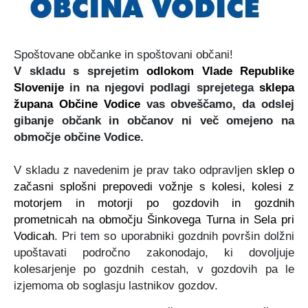
Certifikati in priznanja
Participativni proračun
Javno podjetje Komunala Vodice, d.o.o.
Štab Civilne zaščite Občine Vodice
Turistična ponudba
Predlogi predpisov v javni obravnavi
Začasni zbirni center
Medobčinski inšpektorat in redarstvo
Spoštovane občanke in spoštovani občani!
V skladu s sprejetim
odlokom Vlade Republike
Slovenije
in na njegovi podlagi sprejetega
sklepa
Zbornik Občine Vodice
e-Tržnica lokalnih ponudnikov hrane
Organigram občine
župana Občine Vodice
vas obveščamo, da odslej
gibanje občank in občanov ni več omejeno na
Lokalne volitve 2022
RRA LUR (LAS Za mesto in vas)
območje občine Vodice.
Mediji o občini Vodice
V skladu z navedenim je prav tako odpravljen
sklep o
začasni splošni prepovedi vožnje s kolesi, kolesi z
Kopitarjev glas
motorjem in motorji po gozdovih in gozdnih
prometnicah na območju Šinkovega Turna in Sela pri
Galerija slik
Vodicah
. Pri tem so uporabniki gozdnih površin dolžni
upoštavati področno zakonodajo, ki dovoljuje
kolesarjenje po gozdnih cestah, v gozdovih pa le
izjemoma ob soglasju lastnikov gozdov.