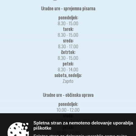
Uradne ure - sprejemna pisarna
ponedeljek:
8.30 - 15.00
torek:
8.30 - 15.00
sreda:
8.30 - 17.00
četrtek:
8.30 - 15.00
petek:
8.30 - 14.00
sobota, nedelja:
Zaprto
Uradne ure - občinska uprava
ponedeljek:
10.00 - 12.00
sreda:
10.00 - 12.00 in 14.00 - 17.00
Spletna stran za nemoteno delovanje uporablja
petek:
piškotke
10.00 - 12.00