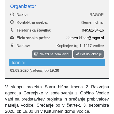
Organizator
Naziv:
RAGOR
Kontaktna oseba:
Klemen Klinar
Telefonska številka:
04/581-34-16
Elektronska pošta:
klemen.klinar@ragor.si
Naslov:
Kopitarjev trg 1
,
1217 Vodice
Prikaži na zemljevidu
Pot do lokacije
Termini
03.09.2020
(četrtek)
ob
19:30
V sklopu projekta Stara hišna imena 2 Razvojna
agencija Gorenjske v sodelovanju z Občino Vodice
vabi na predstavitev projekta in srečanje prebivalcev
naselja Vodice. Srečanje bo v četrtek, 3. septembra
2020, ob 19.30 uri v Kulturnem domu Vodice.