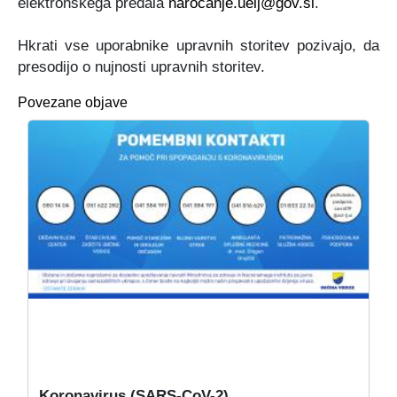
elektronskega predala
narocanje.uelj@gov.si
.
Hkrati vse uporabnike upravnih storitev pozivajo, da
presodijo o nujnosti upravnih storitev.
Povezane objave
Koronavirus (SARS-CoV-2)