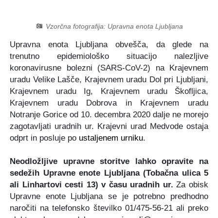
Certifikati in priznanja
Participativni proračun
Javno podjetje Komunala Vodice, d.o.o.
Štab Civilne zaščite Občine Vodice
Vzorčna fotografija: Upravna enota Ljubljana
Turistična ponudba
Predlogi predpisov v javni obravnavi
Začasni zbirni center
Medobčinski inšpektorat in redarstvo
Upravna enota Ljubljana obvešča, da glede na
trenutno epidemiološko situacijo nalezljive
Zbornik Občine Vodice
e-Tržnica lokalnih ponudnikov hrane
Organigram občine
koronavirusne bolezni (SARS-CoV-2) na Krajevnem
uradu Velike Lašče, Krajevnem uradu Dol pri Ljubljani,
Lokalne volitve 2022
RRA LUR (LAS Za mesto in vas)
Krajevnem uradu Ig, Krajevnem uradu Škofljica,
Krajevnem uradu Dobrova in Krajevnem uradu
Mediji o občini Vodice
Notranje Gorice od 10. decembra 2020 dalje ne morejo
zagotavljati uradnih ur.
Krajevni urad Medvode ostaja
Kopitarjev glas
odprt
in posluje po
ustaljenem urniku
.
Galerija slik
Neodložljive upravne storitve lahko opravite na
sedežih Upravne enote Ljubljana (Tobačna ulica 5
ali Linhartovi cesti 13) v času uradnih ur.
Za obisk
Upravne enote Ljubljana se je potrebno predhodno
naročiti na telefonsko številko 01/475-56-21 ali preko