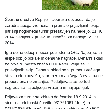
Certifikati in priznanja
Participativni proračun
Javno podjetje Komunala Vodice, d.o.o.
Štab Civilne zaščite Občine Vodice
Turistična ponudba
Predlogi predpisov v javni obravnavi
Začasni zbirni center
Medobčinski inšpektorat in redarstvo
Športno društvo Repnje - Dobruša obvešča, da je
zaradi slabega vremena in premalo prijavljenih ekip,
Zbornik Občine Vodice
e-Tržnica lokalnih ponudnikov hrane
Organigram občine
jutrišnji nogometni turnir prestavljen na nedeljo, 21. 9.
2014. Vabljeni k prijavi in udeležbi za nedeljo, 21. 9.
2014.
Lokalne volitve 2022
RRA LUR (LAS Za mesto in vas)
Igra se na odboj in sicer po sistemu 5+1. Najboljše tri
Mediji o občini Vodice
ekipe dobijo pokale in denarne nagrade. Denarni sklad
za prva tri mesta znaša 600€ kateri velja za 12
Kopitarjev glas
prijavljenih ekip. Denarni sklad se v primeru večjega
števila ekip poveča, v primeru manjšega števila pa se
Galerija slik
proporcionalno zmanjša. Podeljevala se bo tudi
nagrada za najboljšega vratarja in najlepši gol.
Prijave za turnir se zbirajo do četrtka 18.9.2014 in
sicer na telefonski številki 031761061 (Jure) in
041571886 (Roman). Prijavnina za ekipo znaša 50€.