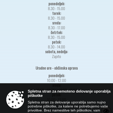
ponedeljek:
8.30 - 15.00
torek:
8.30 - 15.00
sreda:
8.30 - 17.00
četrtek:
8.30 - 15.00
petek:
8.30 - 14.00
sobota, nedelja:
Zaprto
Uradne ure - občinska uprava
ponedeljek:
10.00 - 12.00
sreda:
10.00 - 12.00 in 14.00 - 17.00
Spletna stran za nemoteno delovanje uporablja
petek:
piškotke
10.00 - 12.00
Spletna stran za delovanje uporablja samo nujno
potrebne piškotke, za katere ne potrebujemo vaše
privolitve. Brez namestitve teh piškotkov, vam