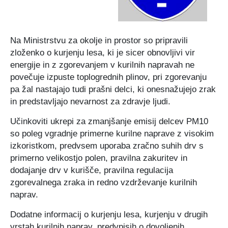
Certifikati in priznanja
Participativni proračun
Javno podjetje Komunala Vodice, d.o.o.
Štab Civilne zaščite Občine Vodice
Turistična ponudba
Predlogi predpisov v javni obravnavi
Začasni zbirni center
Medobčinski inšpektorat in redarstvo
Na Ministrstvu za okolje in prostor so pripravili
zloženko o kurjenju lesa, ki je sicer obnovljivi vir
energije in z zgorevanjem v kurilnih napravah ne
Zbornik Občine Vodice
e-Tržnica lokalnih ponudnikov hrane
Organigram občine
povečuje izpuste toplogrednih plinov, pri zgorevanju
pa žal nastajajo tudi prašni delci, ki onesnažujejo zrak
Lokalne volitve 2022
RRA LUR (LAS Za mesto in vas)
in predstavljajo nevarnost za zdravje ljudi.
Mediji o občini Vodice
Učinkoviti ukrepi za zmanjšanje emisij delcev PM10
so poleg vgradnje primerne kurilne naprave z visokim
Kopitarjev glas
izkoristkom, predvsem uporaba zračno suhih drv s
primerno velikostjo polen, pravilna zakuritev in
Galerija slik
dodajanje drv v kurišče, pravilna regulacija
zgorevalnega zraka in redno vzdrževanje kurilnih
naprav.
Dodatne informacij o kurjenju lesa, kurjenju v drugih
vrstah kurilnih naprav, predvpisih o dovoljenih