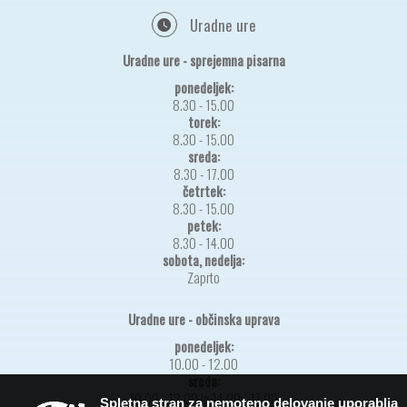
Uradne ure
Uradne ure - sprejemna pisarna
ponedeljek:
8.30 - 15.00
torek:
8.30 - 15.00
sreda:
8.30 - 17.00
četrtek:
8.30 - 15.00
petek:
8.30 - 14.00
sobota, nedelja:
Zaprto
Uradne ure - občinska uprava
ponedeljek:
10.00 - 12.00
sreda:
10.00 - 12.00 in 14.00 - 17.00
Spletna stran za nemoteno delovanje uporablja