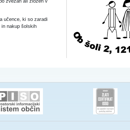
bo zvezan ali zložen v
a učence, ki so zaradi
e in nakup šolskih