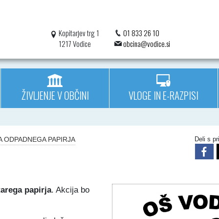
Kopitarjev trg 1
01 833 26 10
1217 Vodice
obcina@vodice.si
ŽIVLJENJE V OBČINI
VLOGE IN E-RAZPISI
JA ODPADNEGA PAPIRJA
Deli s pri
tarega papirja
. Akcija bo