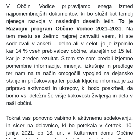
V Občini Vodice pripravljamo enega izmed
najpomembnejših dokumentov, ki bo služil kot temelj
njenega razvoja v naslednjih desetih letih.
To je
Razvojni program Občine Vodice 2021–2031.
Na
tem mestu se želimo najprej zahvaliti vsem, ki ste
sodelovali v anketi – delno ali v celoti jo je izpolnilo
kar 14 % vseh prebivalcev občine, starejših od 15 let,
kar je izreden rezultat. S tem ste nam predali izjemno
pomembne informacije, mnenja, izkušnje in predloge
ter nam na ta način omogočili vpogled na dejansko
stanje in pričakovanja ter podali ključne informacije za
pripravo aktivnosti in ukrepov, ki bodo poskrbeli, da
bomo vsi deležni še višje kakovosti življenja in dela v
naši občini.
Tokrat vas ponovno vabimo k aktivnemu sodelovanju,
in sicer na delavnico, ki bo potekala
v četrtek, 10.
junija 2021, ob 18. uri, v Kulturnem domu Občine