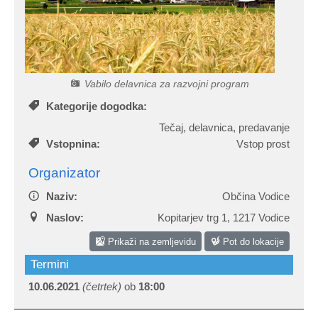
Certifikati in priznanja
Participativni proračun
Javno podjetje Komunala Vodice, d.o.o.
Štab Civilne zaščite Občine Vodice
Turistična ponudba
Predlogi predpisov v javni obravnavi
Začasni zbirni center
Medobčinski inšpektorat in redarstvo
Vabilo delavnica za razvojni program
Zbornik Občine Vodice
e-Tržnica lokalnih ponudnikov hrane
Organigram občine
Kategorije dogodka:
Lokalne volitve 2022
RRA LUR (LAS Za mesto in vas)
Tečaj, delavnica, predavanje
Vstopnina:
Vstop prost
Mediji o občini Vodice
Organizator
Naziv:
Občina Vodice
Kopitarjev glas
Naslov:
Kopitarjev trg 1
,
1217 Vodice
Galerija slik
Prikaži na zemljevidu
Pot do lokacije
Termini
10.06.2021
(četrtek)
ob
18:00