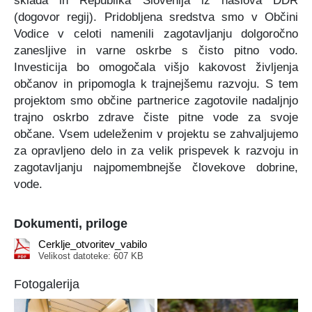
(dogovor regij). Pridobljena sredstva smo v Občini
Vodice v celoti namenili zagotavljanju dolgoročno
zanesljive in varne oskrbe s čisto pitno vodo.
Investicija bo omogočala višjo kakovost življenja
občanov in pripomogla k trajnejšemu razvoju. S tem
projektom smo občine partnerice zagotovile nadaljnjo
trajno oskrbo zdrave čiste pitne vode za svoje
občane. Vsem udeleženim v projektu se zahvaljujemo
za opravljeno delo in za velik prispevek k razvoju in
zagotavljanju najpomembnejše človekove dobrine,
vode.
Dokumenti, priloge
Cerklje_otvoritev_vabilo
Velikost datoteke: 607 KB
Fotogalerija