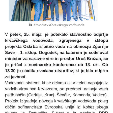
Certifikati in priznanja
Participativni proračun
Javno podjetje Komunala Vodice, d.o.o.
Štab Civilne zaščite Občine Vodice
Turistična ponudba
Predlogi predpisov v javni obravnavi
Začasni zbirni center
Medobčinski inšpektorat in redarstvo
Otvoritev Krvavškega vodovoda
Zbornik Občine Vodice
e-Tržnica lokalnih ponudnikov hrane
Organigram občine
V petek, 25. maja, je potekalo slavnostno odprtje
krvavškega vodovoda, zgrajenega v sklopu
Lokalne volitve 2022
RRA LUR (LAS Za mesto in vas)
projekta Oskrba s pitno vodo na območju Zgornje
Save – 1. sklop. Dogodek, na katerem je sodeloval
Mediji o občini Vodice
minister za naravne vire in prostor Uroš Brežan, se
je pričel z novinarsko konferenco ob 13. uri. Ob
Kopitarjev glas
13.30 je sledila svečana otvoritev, ki je bila odprta
za javnost.
Vodovodni sistemi, ki se deloma ali v celoti napajajo iz
Galerija slik
vodnih virov pod Krvavcem, so predmet urejanja vseh
petih občin (Cerklje, Kranj, Šenčur, Komenda, Vodice).
Projekt izgradnje novega krvavškega vodovoda poleg
občin sofinancirata Evropska unija iz Kohezijskega
sklada in Republika Slovenija iz naslova DDR