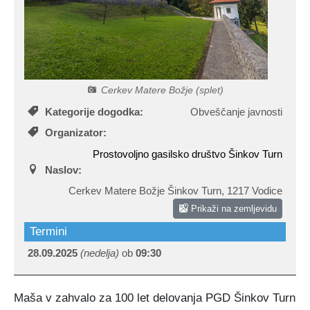
Certifikati in priznanja
Participativni proračun
Javno podjetje Komunala Vodice, d.o.o.
Štab Civilne zaščite Občine Vodice
Turistična ponudba
Predlogi predpisov v javni obravnavi
Začasni zbirni center
Medobčinski inšpektorat in redarstvo
Zbornik Občine Vodice
e-Tržnica lokalnih ponudnikov hrane
Organigram občine
Cerkev Matere Božje (splet)
Kategorije dogodka:
Obveščanje javnosti
Lokalne volitve 2022
RRA LUR (LAS Za mesto in vas)
Organizator:
Prostovoljno gasilsko društvo Šinkov Turn
Mediji o občini Vodice
Naslov:
Cerkev Matere Božje Šinkov Turn
,
1217 Vodice
Kopitarjev glas
Prikaži na zemljevidu
Galerija slik
Termini
28.09.2025
(nedelja)
ob
09:30
Maša v zahvalo za 100 let delovanja PGD Šinkov Turn