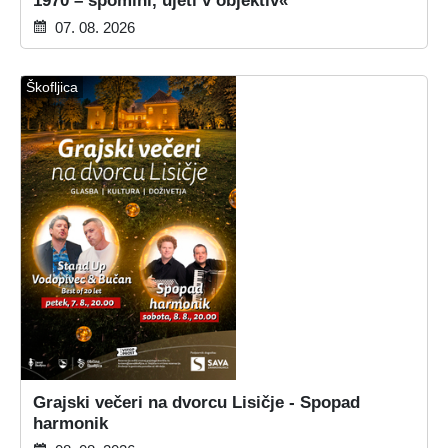
1970 – spomini, ujeti v objektiv«
07. 08. 2026
Škofljica
Grajski večeri na dvorcu Lisičje - Spopad
harmonik